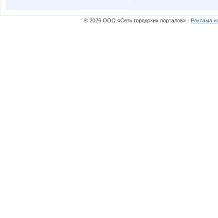
elen76
freiya27
© 2026 ООО «Сеть городских порталов» ·
Реклама н
kristimasik
lexsa0
nataliyaLLL
natalyo
sparrow
stauri
мама люба
маняш