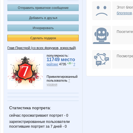
B00lka
Beatris
Этот блог
Отправить приватное сообщение
блогеров
.
Добавить в друзья
Игнорировать
Lia85
Miledy
Посетит
Сделать подарок
Глав-Пристрой (со всех форумов, взрослый)
OlgaValerievna
Olgs
популярность:
Посмотре
11749 место
+20 ↑
рейтинг
4735
?
Привилегированный
пользователь
7
T@maris
Taty-8
уровня
Статистика портрета:
androlena
anniiss
сейчас просматривают портрет - 0
зарегистрированные пользователи
посетившие портрет за 7 дней - 0