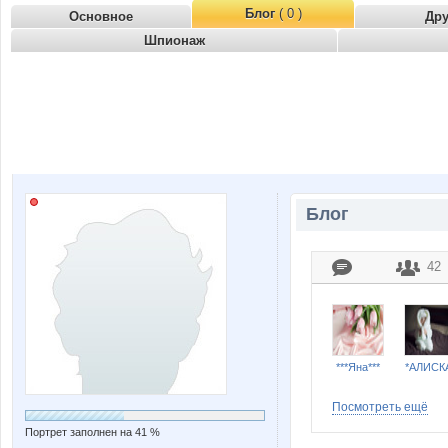
Блог
( 0 )
Основное
Др
Шпионаж
Блог
42
***Яна***
*АЛИСК
Посмотреть ещё
Портрет заполнен на 41 %